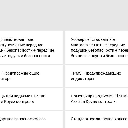
ершенствованные
Усовершенствованные
ступенчатые передние
многоступенчатые передние
ки безопасности + передние
подушки безопасности + пере
вые подушки безопасности
боковые подушки безопаснос
 - Предупреждающие
TPMS - Предупреждающие
каторы
индикаторы
ь при подъеме Hill Start
Помощь при подъеме Hill Start
t и Круиз контроль
Assist и Круиз контроль
артное запасное колесо
Стандартное запасное колесо