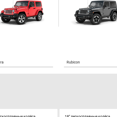
егкосплавные колёса
18" легкосплавные колёса