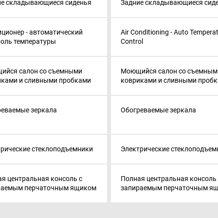
ие складывающиеся сиденья
Задние складывающиеся сид
ционер - автоматический
Air Conditioning - Auto Tempera
роль температуры
Control
ийся салон со съемными
Моющийся салон со съемным
иками и сливными пробками
ковриками и сливными проб
реваемые зеркала
Обогреваемые зеркала
трические стеклоподъемники
Электрические стеклоподъем
я центральная консоль с
Полная центральная консоль 
раемым перчаточным ящиком
запираемым перчаточным я