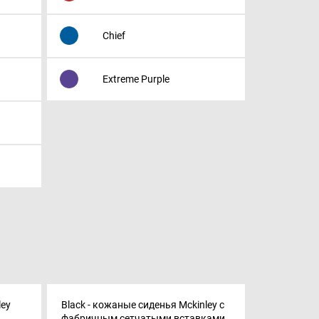
Chief
Extreme Purple
ley
Black - кожаные сиденья Mckinley с
фабричным сетчатыми вставками