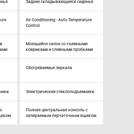
енья
Задние складывающиеся сиденья
ture
Air Conditioning - Auto Temperature
Control
и
Моющийся салон со съемными
ками
ковриками и сливными пробками
Обогреваемые зеркала
ники
Электрические стеклоподъемники
с
Полная центральная консоль с
щиком
запираемым перчаточным ящиком