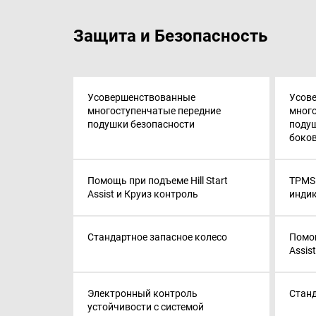
Защита и Безопасность
Усовершенствованные
Усов
многоступенчатые передние
много
подушки безопасности
подуш
боко
Помощь при подъеме Hill Start
TPMS
Assist и Круиз контроль
инди
Стандартное запасное колесо
Помощ
Assis
Электронный контроль
Станд
устойчивости с системой