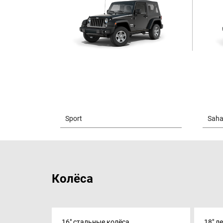
Колёса
16" стальные колёса
18" л