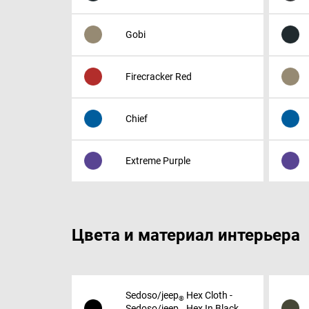
Gobi
Firecracker Red
Chief
Extreme Purple
Цвета и материал интерьера
Sedoso/jeep
Hex Cloth -
®
Sedoso/jeep
Hex In Black