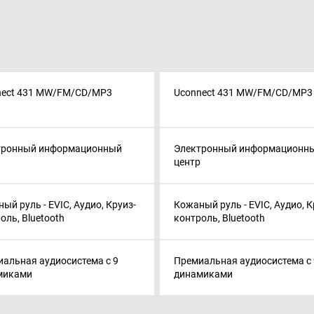
nect 431 MW/FM/CD/MP3
Uconnect 431 MW/FM/CD/MP3
тронный информационный
Электронный информационн
центр
ый руль - EVIC, Аудио, Круиз-
Кожаный руль - EVIC, Аудио, К
оль, Bluetooth
контроль, Bluetooth
альная аудиосистема с 9
Премиальная аудиосистема с 
миками
динамиками