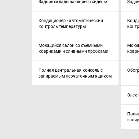
Задние складывающиеся сиденья
Задн
Кондиционер - автоматический
Конди
контроль температуры
конт
Моющийся салон со съемными
Моющ
ковриками и сливными пробками
ковр
Полная центральная консоль с
Обог
запираемым перчаточным ящиком
Элек
Полна
запи